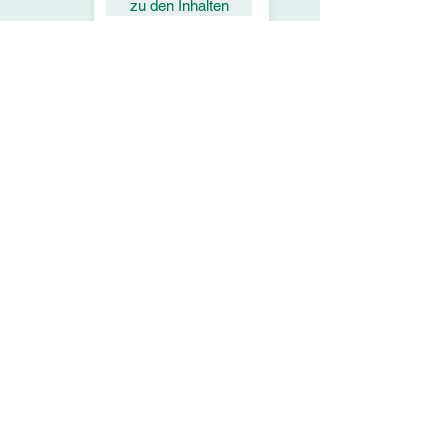
zu den Inhalten
Support
Servic
e
Hilfe
Systemvoraussetzungen
Release Informationen