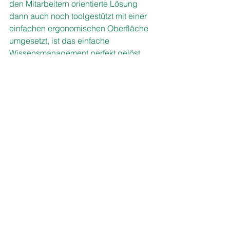
den Mitarbeitern orientierte Lösung 
dann auch noch toolgestützt mit einer 
einfachen ergonomischen Oberfläche 
umgesetzt, ist das einfache 
Wissensmanagement perfekt gelöst. 
Komplexere Anwendungen für das 
Wissensmanagement, die vielleicht 
nicht nur für die Instandsetzung, 
sondern auch für andere 
Aufgabenstellungen herangezogen 
werden, bedürfen weiterführender 
Überlegungen.
UNSERE TIPPS:
Wissensmanagementlösungen 
müssen einfach und pragmatisch 
sein.