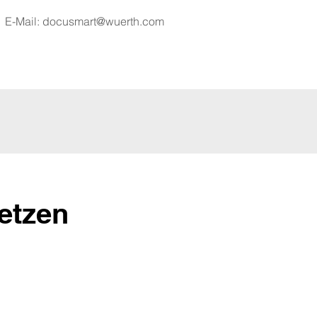
E-Mail:
docusmart@wuerth.com
etzen