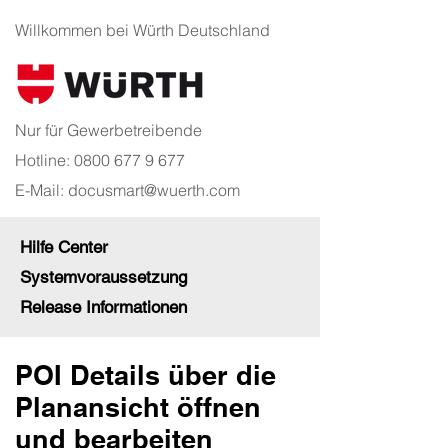
Willkommen bei Würth Deutschland
Nur für Gewerbetreibende
Hotline:
0800 677 9 677
E-Mail:
docusmart@wuerth.com
Hilfe Center
Systemvoraussetzung
Release Informationen
POI Details über die
Planansicht öffnen
und bearbeiten