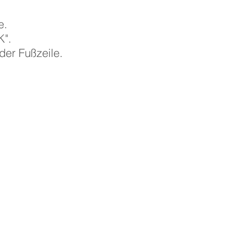
e.
K".
der Fußzeile.