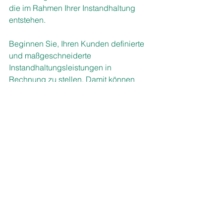
die im Rahmen Ihrer Instandhaltung 
entstehen. 
Beginnen Sie, Ihren Kunden definierte 
und maßgeschneiderte 
Instandhaltungsleistungen in 
Rechnung zu stellen. Damit können 
Sie Ihr Budget partiell entlasten und 
eigene Einnahmen verbuchen. Treffen 
Sie insbesondere dann, wenn ganz 
spezielle Leistungen nachgefragt 
werden, separate Vereinbarungen. 
Definieren Sie dazu Servicebausteine 
und versehen Sie diese mit 
entsprechenden Preisen. Diese 
können Sie bei Bedarf Ihren internen 
Kunden „verkaufen“. 