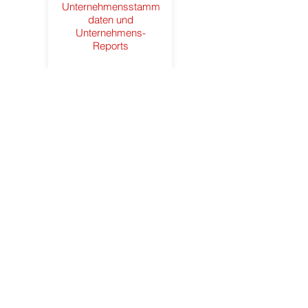
Unternehmensstamm
daten und
Unternehmens-
Reports
zu den Inhalten
Funktion Personen
Hilfe rund um die
Themen
Personenstammdaten